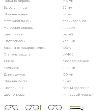
Ширина оправы
136 мм
Высота линзы
62 мм
Ширина линзы
68 мм
Материал линзы
поликарбонат
Материал оправы
пластик
Цвет линзы
серый
Цвет оправы
чёрный
Защита от ультрафиолета
100%
Степень защиты
UV400
Линза
с поляризацией
Комплект
полный
Длина дужки
130 мм
Ширина моста
15 мм
Цвет линзы
серый градиент
Цвет оправы
глянцевый черный