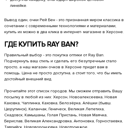
линейке.
Вывод один, очки Рей Бен - это признанная миром классика в
сочетании с современными технологиями и материалами,
купить их можно в два клика в интернет- магазине в Херсоне.
ГДЕ КУПИТЬ RAY BAN?
Правильный выбор - это покупка оптики от Ray Ban.
Подчеркнуть ваш стиль и сделать его безупречным стало
просто, а наш магазин очков в Херсоне придет вам в
помощь. Цена не просто доступна, а стоит того, что бы иметь
достойный внешний вид.
Прочитайте этот список городов. Мы сможем отправить Вашу
посылку в любой из них: Херсон, Новоалексеевка, Новая
Каховка, Чаплинка, Каховка, Белозёрка, Алёшки (бывш.
Цюрупинск), Каланчак, Геническ, Великая Лепетиха,
Скадовск, Камышаны, Голая Пристань, Новая Маячка,
Берислав, Великая Александровка, Антоновка, Горностаевка,
Таврийск, Нововоронцовка, Новотроицкое.