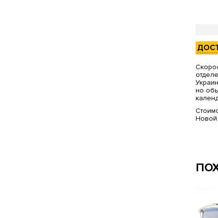
ДОС
Скорос
отделе
Украин
но обы
календ
Стоимо
Новой
ПО