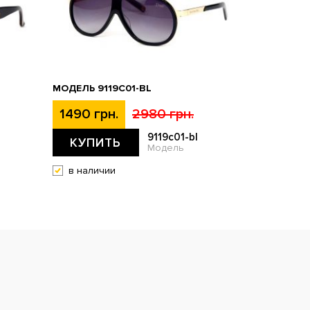
МОДЕЛЬ 9119С01-BL
1490 грн.
2980 грн.
r
9119с01-bl
КУПИТЬ
Модель
в наличии