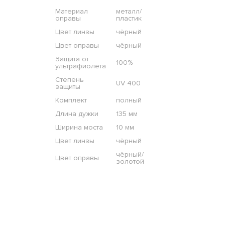
Материал
металл/
оправы
пластик
Цвет линзы
чёрный
Цвет оправы
чёрный
Защита от
100%
ультрафиолета
Степень
UV 400
защиты
Комплект
полный
Длина дужки
135 мм
Ширина моста
10 мм
Цвет линзы
чёрный
чёрный/
Цвет оправы
золотой