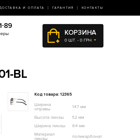
ДОСТАВКА И ОПЛАТА
ГАРАНТИЯ
КОНТАКТЫ
КОРЗИНА
жеры
0 ШТ. - 0 ГРН.
01-BL
Код товара: 12365
Ширина
147 мм
оправы
Высота линзы
52 мм
Ширина линзы
64 мм
Материал
поликарбонат
линзы