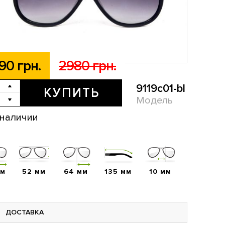
90 грн.
2980 грн.
9119с01-bl
КУПИТЬ
Модель
 наличии
мм
52 мм
64 мм
135 мм
10 мм
ДОСТАВКА