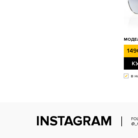
МОДЕЛ
149
К
в н
INSTAGRAM
FO
@_