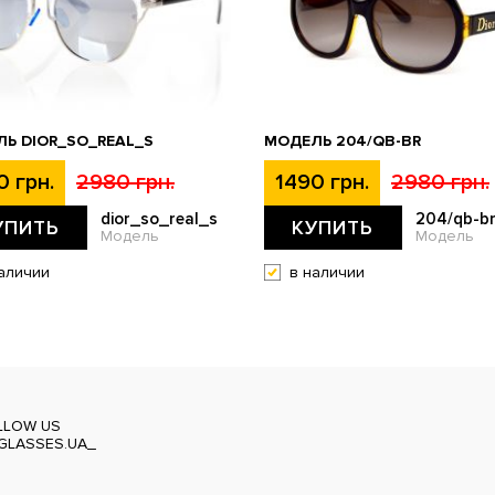
Ь DIOR_SO_REAL_S
МОДЕЛЬ 204/QB-BR
0 грн.
2980 грн.
1490 грн.
2980 грн.
dior_so_real_s
204/qb-b
УПИТЬ
КУПИТЬ
Модель
Модель
аличии
в наличии
LLOW US
GLASSES.UA_