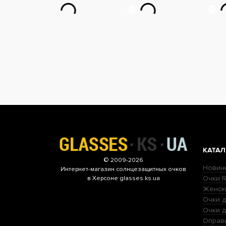
КАТАЛ
© 2009-2026
Новин
Интернет-магазин
солнцезащитных очков
Очки R
в Херсоне glasses.ks.ua
Женск
Очки д
Очки 
Оправ