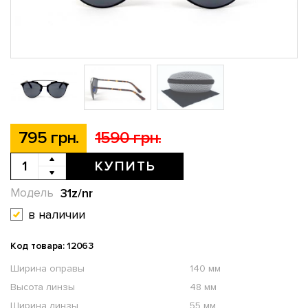
795 грн.
1590 грн.
КУПИТЬ
31z/nr
Модель
в наличии
Код товара: 12063
Ширина оправы
140 мм
Высота линзы
48 мм
Ширина линзы
55 мм