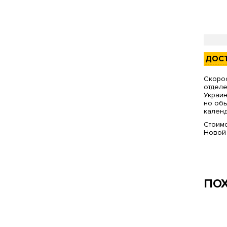
ДОС
Скорос
отделе
Украин
но обы
календ
Стоимо
Новой
ПО