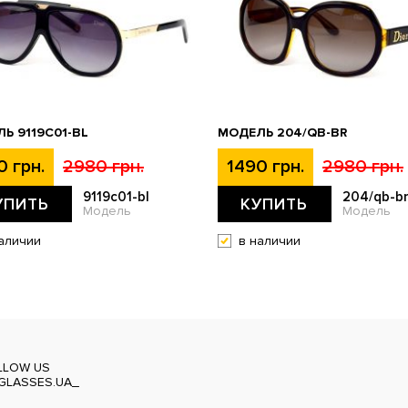
Ь 9119С01-BL
МОДЕЛЬ 204/QB-BR
0 грн.
2980 грн.
1490 грн.
2980 грн.
9119с01-bl
204/qb-b
УПИТЬ
КУПИТЬ
Модель
Модель
аличии
в наличии
LLOW US
GLASSES.UA_