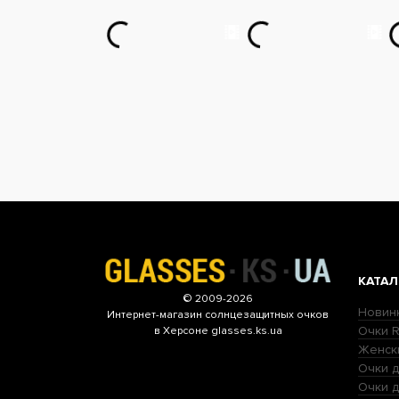
КАТАЛ
© 2009-2026
Новин
Интернет-магазин
солнцезащитных очков
Очки R
в Херсоне glasses.ks.ua
Женск
Очки д
Очки 