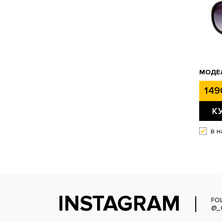
МОДЕЛ
149
К
в н
INSTAGRAM
FO
@_