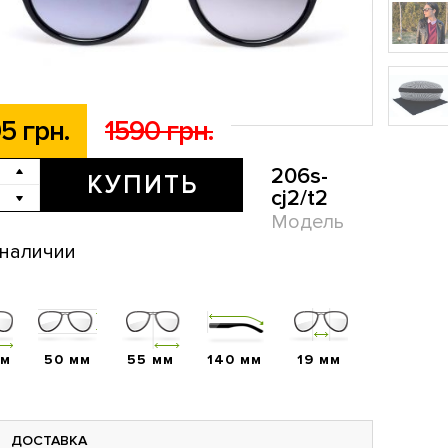
5 грн.
1590 грн.
206s-
КУПИТЬ
cj2/t2
Модель
 наличии
мм
50 мм
55 мм
140 мм
19 мм
ДОСТАВКА