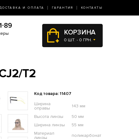
ДОСТАВКА И ОПЛАТА
ГАРАНТИЯ
КОНТАКТЫ
КОРЗИНА
жеры
0 ШТ. - 0 ГРН.
CJ2/T2
Код товара: 11407
Ширина
143 мм
оправы
Высота линзы
50 мм
Ширина линзы
55 мм
Материал
поликарбонат
линзы