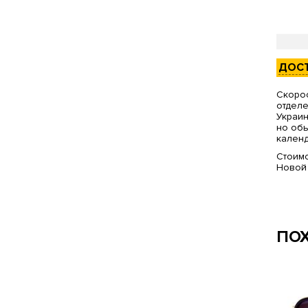
ДОС
Скорос
отделе
Украин
но обы
календ
Стоимо
Новой
ПО