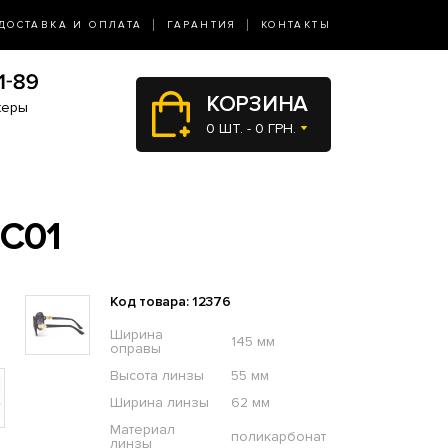
ДОСТАВКА И ОПЛАТА
ГАРАНТИЯ
КОНТАКТЫ
КОРЗИНА
жеры
0 ШТ. - 0 ГРН.
C01
Код товара: 12376
Ширина
145 мм
оправы
Высота линзы
55 мм
Ширина линзы
62 мм
Материал
поликарбонат
линзы