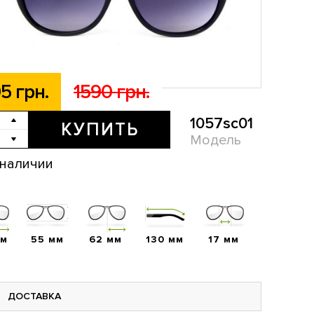
5 грн.
1590 грн.
1057sc01
КУПИТЬ
Модель
 наличии
мм
55 мм
62 мм
130 мм
17 мм
ДОСТАВКА