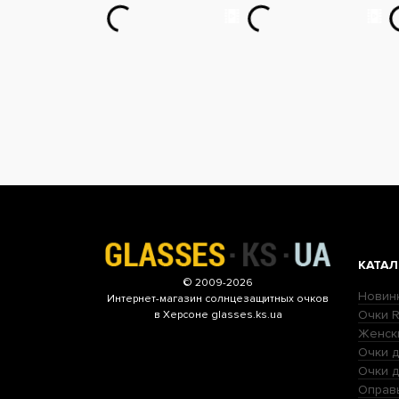
КАТАЛ
© 2009-2026
Новин
Интернет-магазин
солнцезащитных очков
Очки R
в Херсоне glasses.ks.ua
Женск
Очки д
Очки 
Оправ