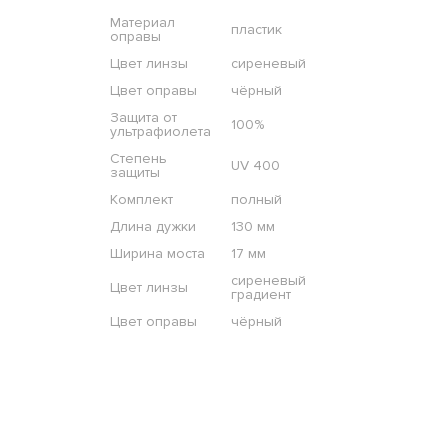
Материал
пластик
оправы
Цвет линзы
сиреневый
Цвет оправы
чёрный
Защита от
100%
ультрафиолета
Степень
UV 400
защиты
Комплект
полный
Длина дужки
130 мм
Ширина моста
17 мм
сиреневый
Цвет линзы
градиент
Цвет оправы
чёрный