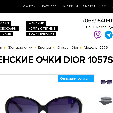
ШОУ-РУМ
КАТАЛОГ
9 ПРИЧИН ВЫБРАТЬ НАС
Y BAN
ЖЕНСКИЕ
Наши мессенд
КСЕССУАРЫ
КОМПЬЮТЕРНЫЕ
ЕТСКИЕ
ВОДИТЕЛЬСКИЕ
ая
Женские очки
Бренды
Christian Dior
Модель 12376
НСКИЕ ОЧКИ DIOR 1057S
Отправим сегодня