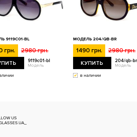
Ь 9119С01-BL
МОДЕЛЬ 204/QB-BR
0 грн.
2980 грн.
1490 грн.
2980 грн.
9119с01-bl
204/qb-b
УПИТЬ
КУПИТЬ
Модель
Модель
аличии
в наличии
LLOW US
GLASSES.UA_