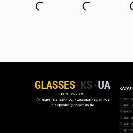
КАТАЛ
© 2009-2026
Новин
Интернет-магазин
солнцезащитных очков
Очки R
в Херсоне glasses.ks.ua
Женск
Очки д
Очки 
Оправ