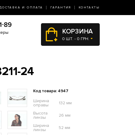
ДОСТАВКА И ОПЛАТА
ГАРАНТИЯ
КОНТАКТЫ
КОРЗИНА
жеры
0 ШТ. - 0 ГРН.
211-24
Код товара: 4947
Ширина
132 мм
оправы
Высота
26 мм
линзы
Ширина
52 мм
линзы