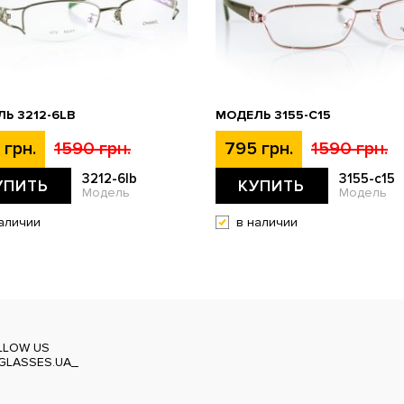
Ь 3212-6LB
МОДЕЛЬ 3155-C15
 грн.
1590 грн.
795 грн.
1590 грн.
3212-6lb
3155-c15
УПИТЬ
КУПИТЬ
Модель
Модель
аличии
в наличии
LLOW US
GLASSES.UA_