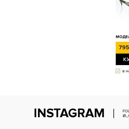
МОДЕЛ
795
К
в н
INSTAGRAM
FO
@_