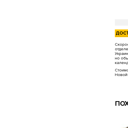
ДОС
Скорос
отделе
Украин
но обы
календ
Стоимо
Новой
ПО