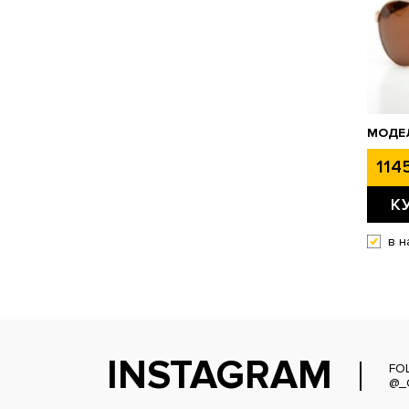
МОДЕ
1145
К
в н
INSTAGRAM
FO
@_