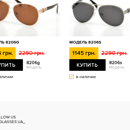
ЛЬ 8206G
МОДЕЛЬ 8206S
 грн.
2290 грн.
1145 грн.
2290 грн.
8206g
8206s
УПИТЬ
КУПИТЬ
Модель
Модель
аличии
в наличии
LLOW US
GLASSES.UA_