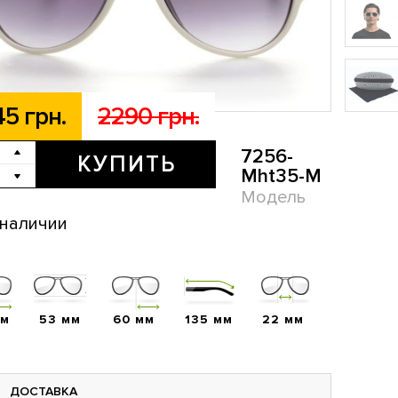
45 грн.
2290 грн.
7256-
КУПИТЬ
Mht35-M
Модель
 наличии
мм
53 мм
60 мм
135 мм
22 мм
ДОСТАВКА