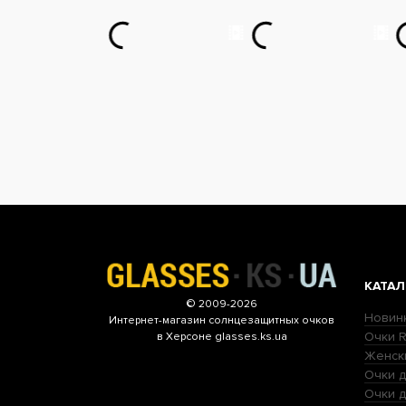
КАТАЛ
© 2009-2026
Новин
Интернет-магазин
солнцезащитных очков
Очки R
в Херсоне glasses.ks.ua
Женск
Очки д
Очки 