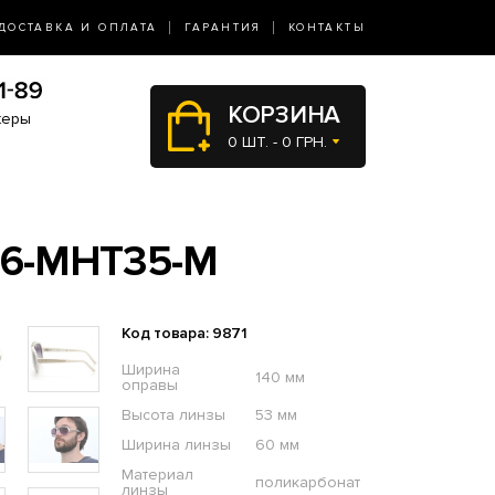
ДОСТАВКА И ОПЛАТА
ГАРАНТИЯ
КОНТАКТЫ
КОРЗИНА
жеры
0 ШТ. - 0 ГРН.
6-MHT35-M
Код товара: 9871
Ширина
140 мм
оправы
Высота линзы
53 мм
Ширина линзы
60 мм
Материал
поликарбонат
линзы