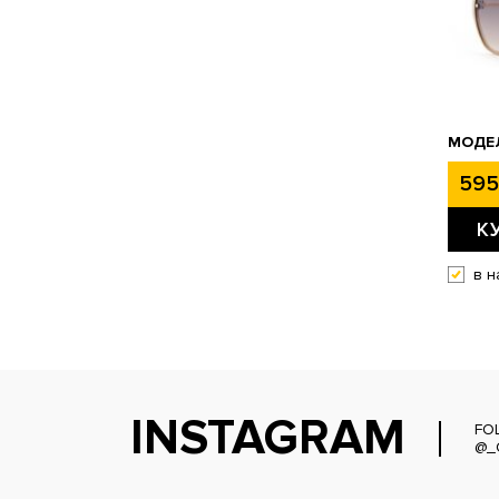
МОДЕЛ
595
К
в н
INSTAGRAM
FO
@_