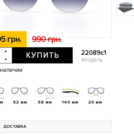
5 грн.
990 грн.
22089c1
КУПИТЬ
Модель
 наличии
мм
52 мм
58 мм
140 мм
20 мм
ДОСТАВКА