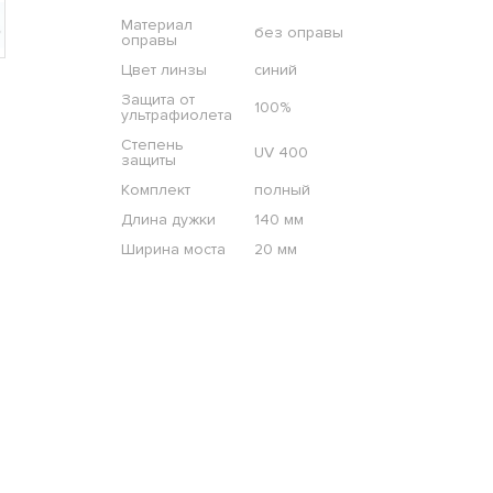
Материал
без оправы
оправы
Цвет линзы
синий
Защита от
100%
ультрафиолета
Степень
UV 400
защиты
Комплект
полный
Длина дужки
140 мм
Ширина моста
20 мм