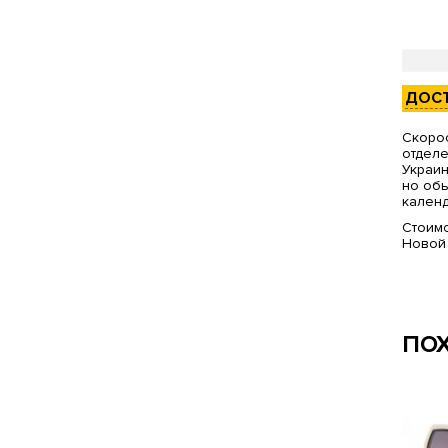
ДОС
Скорос
отделе
Украин
но обы
календ
Стоимо
Новой
ПО