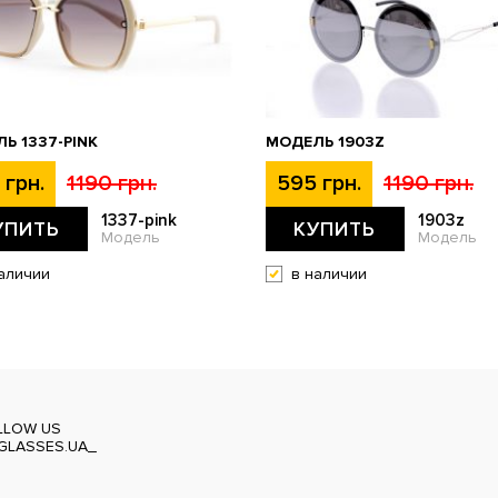
Ь 1337-PINK
МОДЕЛЬ 1903Z
 грн.
1190 грн.
595 грн.
1190 грн.
1337-pink
1903z
УПИТЬ
КУПИТЬ
Модель
Модель
аличии
в наличии
LLOW US
GLASSES.UA_