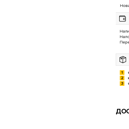
Нова
Нали
Нал
Пере
ДОС