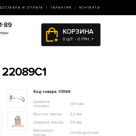
ДОСТАВКА И ОПЛАТА
ГАРАНТИЯ
КОНТАКТЫ
КОРЗИНА
жеры
0 ШТ. - 0 ГРН.
 22089C1
Код товара: 10986
Ширина
134 мм
оправы
Высота линзы
52 мм
Ширина линзы
58 мм
Материал
поликарбонат
линзы