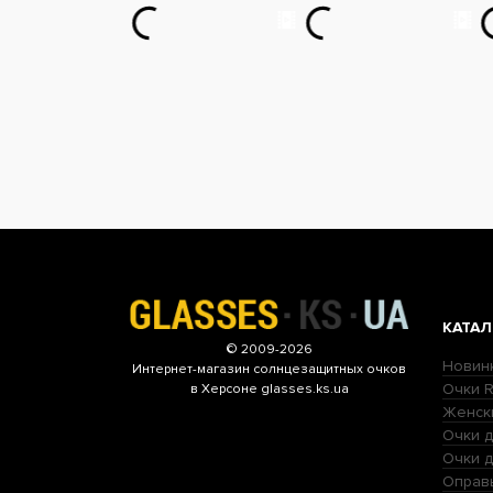
КАТАЛ
© 2009-2026
Новин
Интернет-магазин
солнцезащитных очков
Очки R
в Херсоне glasses.ks.ua
Женск
Очки д
Очки 
Оправ