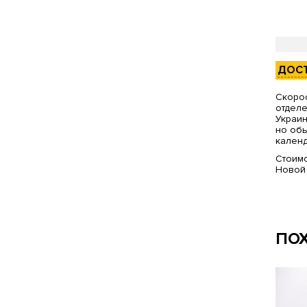
ДОС
Скорос
отделе
Украин
но обы
календ
Стоимо
Новой
ПО