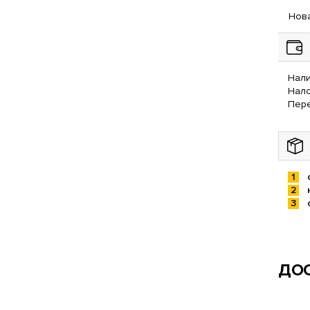
Нова
Нали
Нал
Пере
ДОС