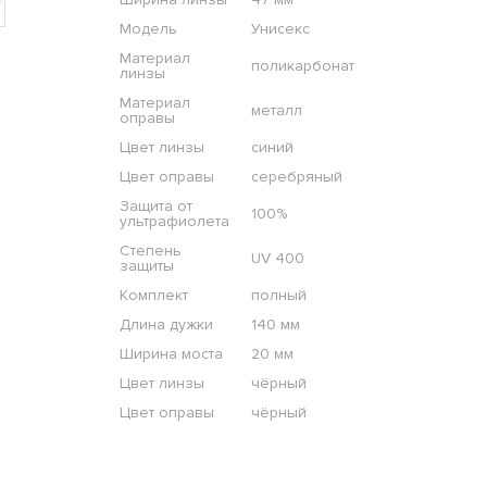
Модель
Унисекс
Материал
поликарбонат
линзы
Материал
металл
оправы
Цвет линзы
синий
Цвет оправы
серебряный
Защита от
100%
ультрафиолета
Степень
UV 400
защиты
Комплект
полный
Длина дужки
140 мм
Ширина моста
20 мм
Цвет линзы
чёрный
Цвет оправы
чёрный