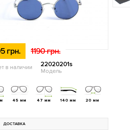
5 грн.
1190 грн.
22020201s
ет в наличии
Модель
мм
45 мм
47 мм
140 мм
20 мм
ДОСТАВКА