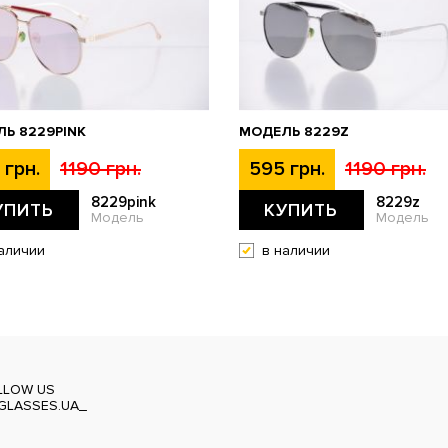
Ь 8229PINK
МОДЕЛЬ 8229Z
 грн.
1190 грн.
595 грн.
1190 грн.
8229pink
8229z
УПИТЬ
КУПИТЬ
Модель
Модель
аличии
в наличии
LLOW US
GLASSES.UA_