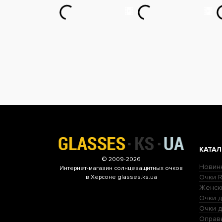
КАТАЛ
© 2009-2026
Новин
Интернет-магазин
солнцезащитных очков
Очки R
в Херсоне glasses.ks.ua
Женск
Очки д
Очки 
Оправ