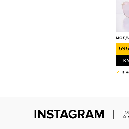
МОДЕЛ
595
К
в н
INSTAGRAM
FO
@_