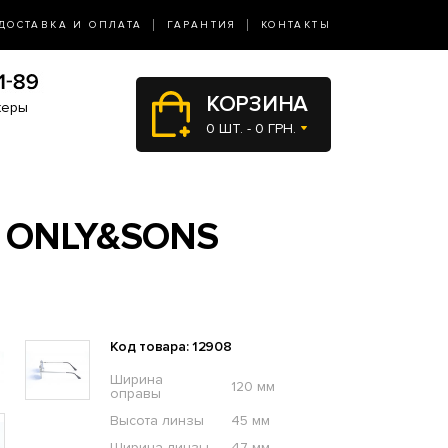
ДОСТАВКА И ОПЛАТА
ГАРАНТИЯ
КОНТАКТЫ
КОРЗИНА
жеры
0 ШТ. - 0 ГРН.
 ONLY&SONS
Код товара: 12908
Ширина
120 мм
оправы
Высота линзы
45 мм
Ширина линзы
47 мм