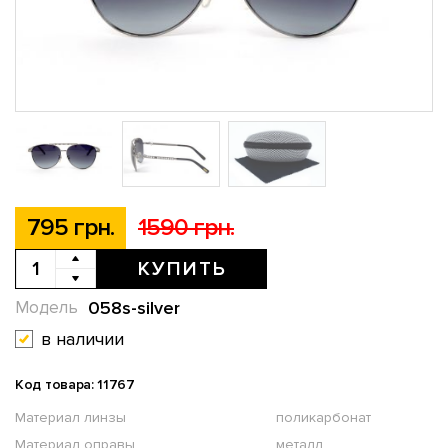
795 грн.
1590 грн.
КУПИТЬ
058s-silver
Модель
в наличии
Код товара: 11767
Материал линзы
поликарбонат
Материал оправы
металл