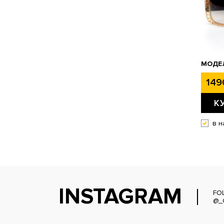
МОДЕЛ
149
К
в н
INSTAGRAM
FO
@_