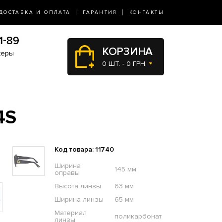
ДОСТАВКА И ОПЛАТА
ГАРАНТИЯ
КОНТАКТЫ
КОРЗИНА
жеры
0 ШТ. - 0 ГРН.
4S
Код товара: 11740
Ширина
145 мм
оправы
Высота линзы
63 мм
Ширина линзы
65 мм
Материал
поликарбонат
линзы