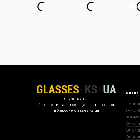
КАТАЛ
© 2009-2026
Новин
Интернет-магазин
солнцезащитных очков
Очки R
в Херсоне glasses.ks.ua
Женск
Очки д
Очки 
Оправ