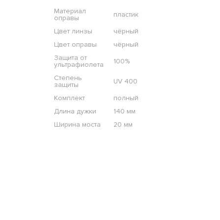
Материал
пластик
оправы
Цвет линзы
чёрный
Цвет оправы
чёрный
Защита от
100%
ультрафиолета
Степень
UV 400
защиты
Комплект
полный
Длина дужки
140 мм
Ширина моста
20 мм