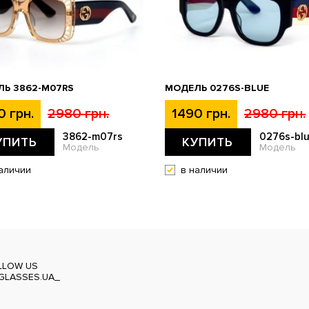
Ь 3862-M07RS
МОДЕЛЬ 0276S-BLUE
0 грн.
2980 грн.
1490 грн.
2980 грн.
3862-m07rs
0276s-bl
УПИТЬ
КУПИТЬ
Модель
Модель
аличии
в наличии
LLOW US
GLASSES.UA_