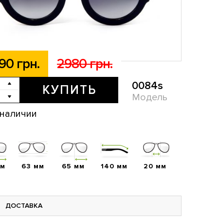
90 грн.
2980 грн.
0084s
КУПИТЬ
Модель
 наличии
мм
63 мм
65 мм
140 мм
20 мм
ДОСТАВКА