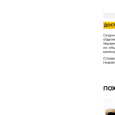
ДОС
Скорос
отделе
Украин
но обы
календ
Стоимо
Новой
ПО