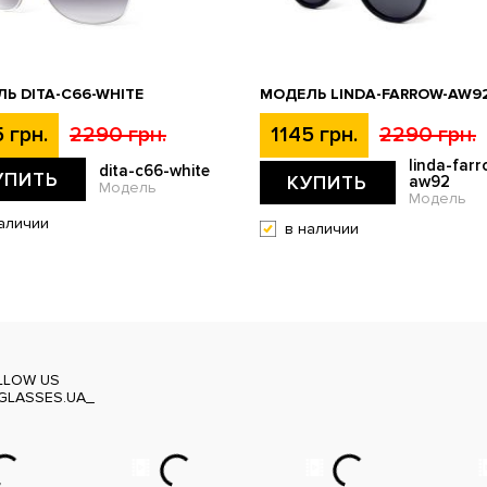
Ь DITA-C66-WHITE
МОДЕЛЬ LINDA-FARROW-AW9
 грн.
2290 грн.
1145 грн.
2290 грн.
linda-farr
dita-c66-white
УПИТЬ
КУПИТЬ
aw92
Модель
Модель
аличии
в наличии
LLOW US
GLASSES.UA_