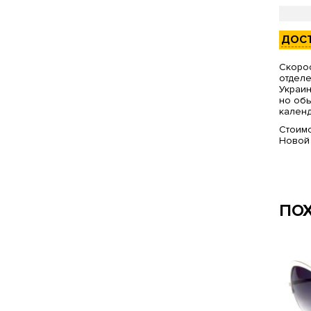
ДОС
Скорос
отделе
Украин
но обы
календ
Стоимо
Новой
ПО