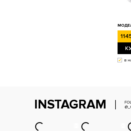
МОДЕЛ
1145
К
в н
INSTAGRAM
FO
@_