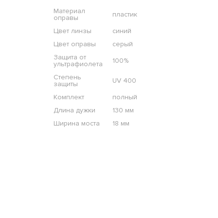
Материал
пластик
оправы
Цвет линзы
синий
Цвет оправы
серый
Защита от
100%
ультрафиолета
Степень
UV 400
защиты
Комплект
полный
Длина дужки
130 мм
Ширина моста
18 мм