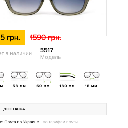
5 грн.
1590 грн.
5517
ет в наличии
Модель
мм
53 мм
60 мм
130 мм
18 мм
ДОСТАВКА
я Почта по Украине
по тарифам почты