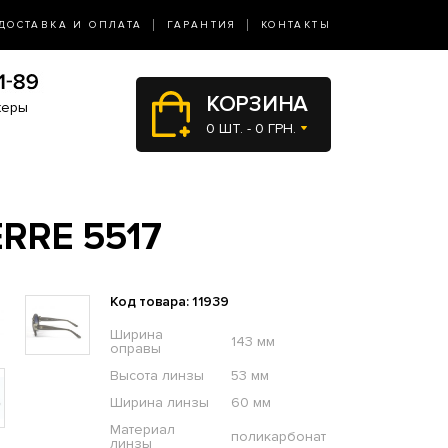
ДОСТАВКА И ОПЛАТА
ГАРАНТИЯ
КОНТАКТЫ
КОРЗИНА
жеры
0 ШТ. - 0 ГРН.
RRE 5517
Код товара: 11939
Ширина
143 мм
оправы
Высота линзы
53 мм
Ширина линзы
60 мм
Материал
поликарбонат
линзы