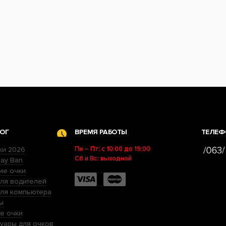
ОГ
ВРЕМЯ РАБОТЫ
ТЕЛЕФ
Пн – Пт: с 10:00 до 19:00
ки 2026
Сб и Вс: выходной
ay Ban
ие очки
ля водителей
для компьютера
ы
е очки
уары для очков