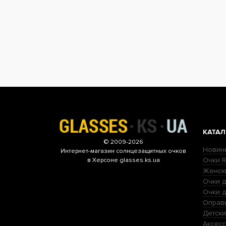
КАТАЛ
© 2009-2026
Новин
Интернет-магазин
солнцезащитных очков
Очки R
в Херсоне glasses.ks.ua
Женск
Очки д
Очки 
Оправ
Детски
Аксесс