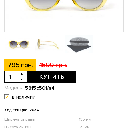
795 грн.
1590 грн.
КУПИТЬ
5815c501/s4
Модель
в наличии
Код товара: 12034
Ширина оправы
135 мм
Высота линзы
55 мм