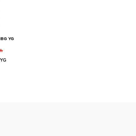
1BG YG
.
 YG