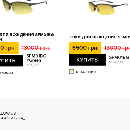
 ДЛЯ ВОЖДЕНИЯ SFM01BG
ОЧКИ ДЛЯ ВОЖДЕНИЯ SFM0
N
0 грн.
13000 грн.
6500 грн.
13000 грн
SFM01BG
SFM01BG
КУПИТЬ
УПИТЬ
YGreen
Модель
Модель
в наличии
аличии
LLOW US
GLASSES.UA_