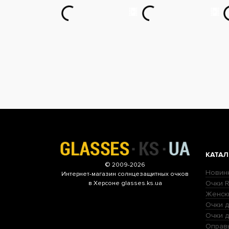
КАТАЛ
© 2009-2026
Новин
Интернет-магазин
солнцезащитных очков
Очки R
в Херсоне glasses.ks.ua
Женск
Очки д
Очки 
Оправ