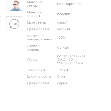
Материал
поликарбонат
линзы
Материал
пластик
оправы
Цвет линзы
серый
Цвет оправы
чёрный
Защита от
100%
ультрафиолета
Степень
UV 400
защиты
поляризованная
Линза
T.A.C. 100,
толщина - 1,1 мм.
Длина дужки
125 мм
Ширина моста
0 мм
Цвет оправы
серый