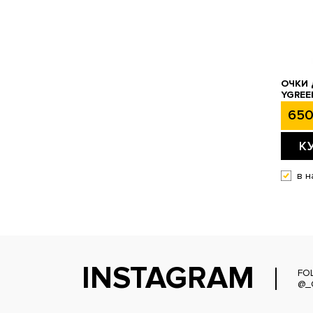
ОЧКИ
YGREE
650
К
в н
INSTAGRAM
FO
@_