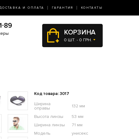
ДОСТАВКА И ОПЛАТА
ГАРАНТИЯ
КОНТАКТЫ
КОРЗИНА
жеры
0 ШТ. - 0 ГРН.
Код товара: 3017
Ширина
132 мм
оправы
Высота линзы
53 мм
Ширина линзы
71 мм
Модель
унисекс