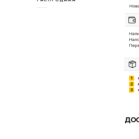
Нова
Нали
Нал
Пере
ДОС