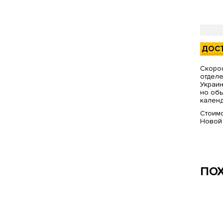
ДОС
Скорос
отделе
Украин
но обы
календ
Стоимо
Новой
ПО