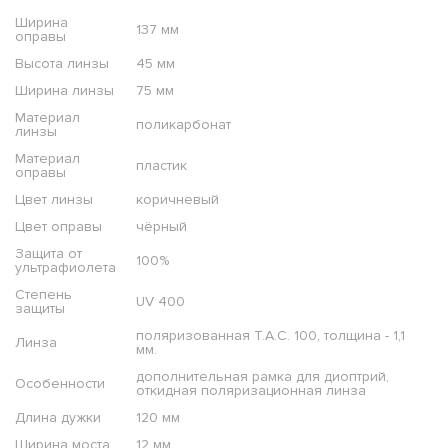
Ширина
137 мм
оправы
Высота линзы
45 мм
Ширина линзы
75 мм
Материал
поликарбонат
линзы
Материал
пластик
оправы
Цвет линзы
коричневый
Цвет оправы
чёрный
Защита от
100%
ультрафиолета
Степень
UV 400
защиты
поляризованная T.A.C. 100, толщина - 1,1
Линза
мм.
дополнительная рамка для диоптрий,
Особенности
откидная поляризационная линза
Длина дужки
120 мм
Ширина моста
12 мм