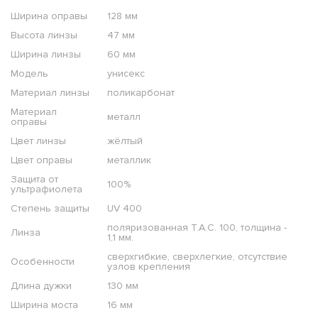
Ширина оправы
128 мм
Высота линзы
47 мм
Ширина линзы
60 мм
Модель
унисекс
Материал линзы
поликарбонат
Материал
металл
оправы
Цвет линзы
жёлтый
Цвет оправы
металлик
Защита от
100%
ультрафиолета
Степень защиты
UV 400
поляризованная T.A.C. 100, толщина -
Линза
1,1 мм.
сверхгибкие, сверхлегкие, отсутствие
Особенности
узлов крепления
Длина дужки
130 мм
Ширина моста
16 мм