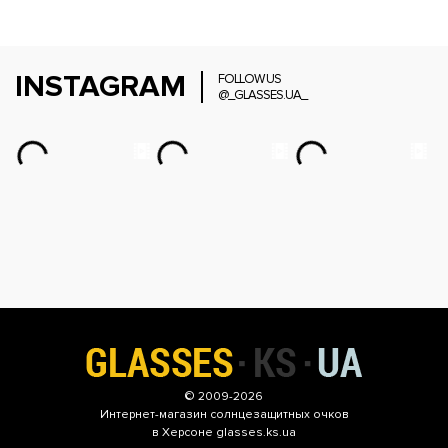
INSTAGRAM
FOLLOW US
@_GLASSES.UA_
© 2009-2026
Интернет-магазин
солнцезащитных очков
в Херсоне glasses.ks.ua