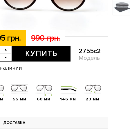
5 грн.
990 грн.
2755c2
КУПИТЬ
Модель
 наличии
мм
55 мм
60 мм
146 мм
23 мм
ДОСТАВКА