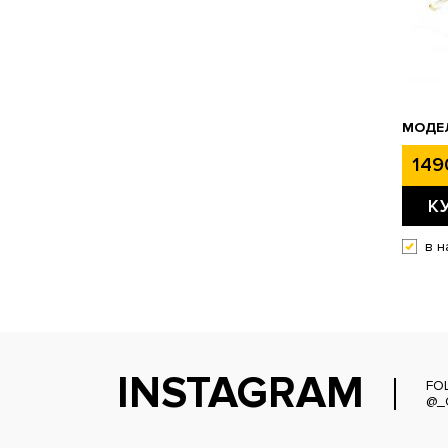
МОДЕЛ
149
К
в н
INSTAGRAM
FO
@_