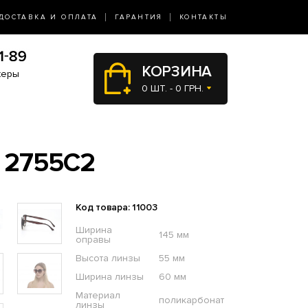
ДОСТАВКА И ОПЛАТА
ГАРАНТИЯ
КОНТАКТЫ
КОРЗИНА
жеры
0 ШТ. - 0 ГРН.
 2755C2
Код товара: 11003
Ширина
145 мм
оправы
Высота линзы
55 мм
Ширина линзы
60 мм
Материал
поликарбонат
линзы