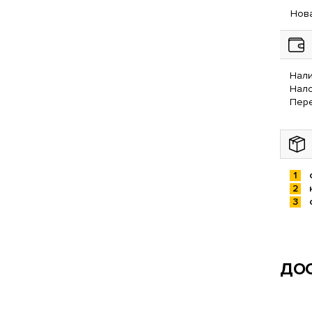
Нова
Нали
Нал
Пере
ДОС