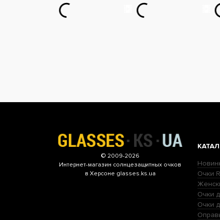
КАТАЛ
© 2009-2026
Новин
Интернет-магазин
солнцезащитных очков
Очки R
в Херсоне glasses.ks.ua
Женск
Очки д
Очки 
Оправ