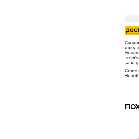
ДОС
Скорос
отделе
Украин
но обы
календ
Стоимо
Новой
ПО