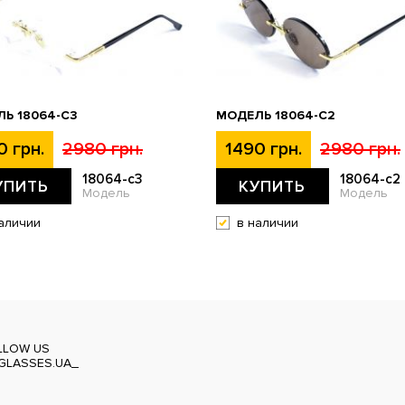
Ь 18064-C3
МОДЕЛЬ 18064-C2
0 грн.
2980 грн.
1490 грн.
2980 грн.
18064-c3
18064-c2
УПИТЬ
КУПИТЬ
Модель
Модель
аличии
в наличии
LLOW US
GLASSES.UA_