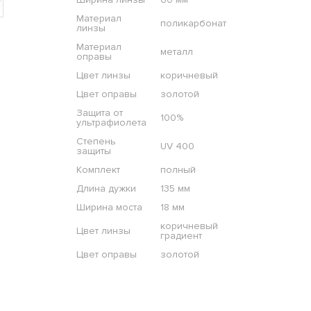
Материал
поликарбонат
линзы
Материал
металл
оправы
Цвет линзы
коричневый
Цвет оправы
золотой
Защита от
100%
ультрафиолета
Степень
UV 400
защиты
Комплект
полный
Длина дужки
135 мм
Ширина моста
18 мм
коричневый
Цвет линзы
градиент
Цвет оправы
золотой