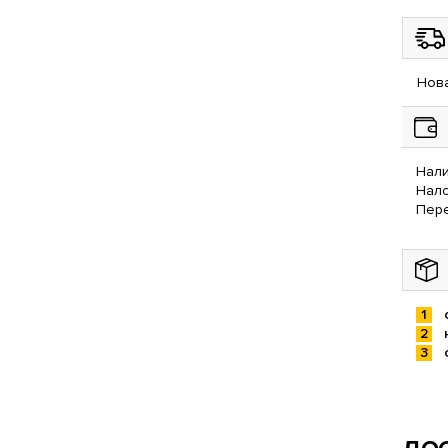
Нова
Нали
Нал
Пере