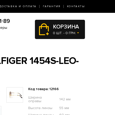
ДОСТАВКА И ОПЛАТА
ГАРАНТИЯ
КОНТАКТЫ
КОРЗИНА
жеры
0 ШТ. - 0 ГРН.
IGER 1454S-LEO-
Код товара: 12166
Ширина
142 мм
оправы
Высота линзы
55 мм
Ширина линзы
60 мм