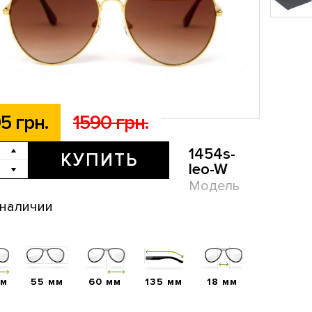
5 грн.
1590 грн.
1454s-
КУПИТЬ
leo-W
Модель
 наличии
мм
55 мм
60 мм
135 мм
18 мм