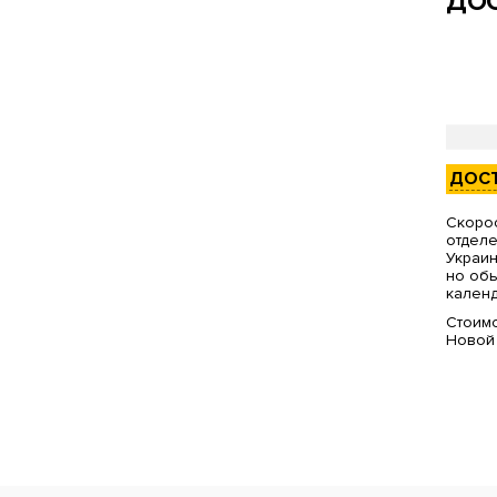
ДОС
ДОС
Скорос
отделе
Украин
но обы
календ
Стоимо
Новой