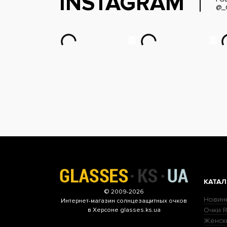
INSTAGRAM
@_
КАТАЛ
© 2009-2026
Новин
Интернет-магазин
солнцезащитных очков
Очки R
в Херсоне glasses.ks.ua
Женск