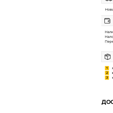
Нова
Нали
Нал
Пере
ДОС