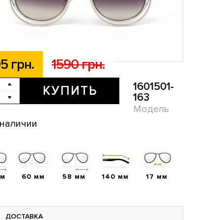
5 грн.
1590 грн.
1601501-
КУПИТЬ
163
Модель
 наличии
мм
60 мм
58 мм
140 мм
17 мм
ДОСТАВКА