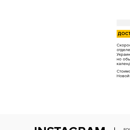
ДОС
Скорос
отделе
Украин
но обы
календ
Стоимо
Новой
FO