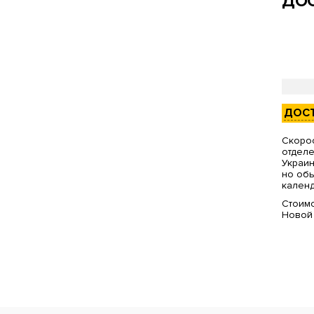
ДОС
ДОС
Скорос
отделе
Украин
но обы
календ
Стоимо
Новой