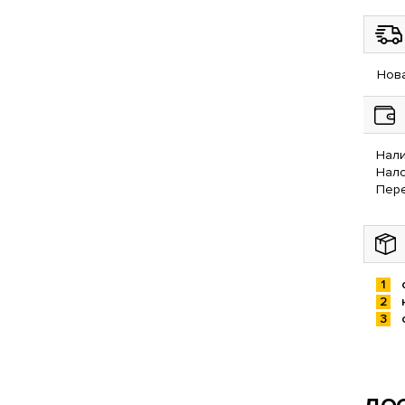
Нова
Нали
Нал
Пере