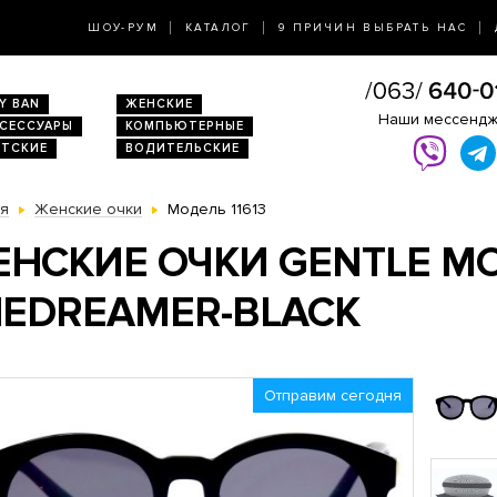
ШОУ-РУМ
КАТАЛОГ
9 ПРИЧИН ВЫБРАТЬ НАС
Y BAN
ЖЕНСКИЕ
Наши мессенд
КСЕССУАРЫ
КОМПЬЮТЕРНЫЕ
ЕТСКИЕ
ВОДИТЕЛЬСКИЕ
ая
Женские очки
Модель 11613
НСКИЕ ОЧКИ GENTLE M
HEDREAMER-BLACK
Отправим сегодня