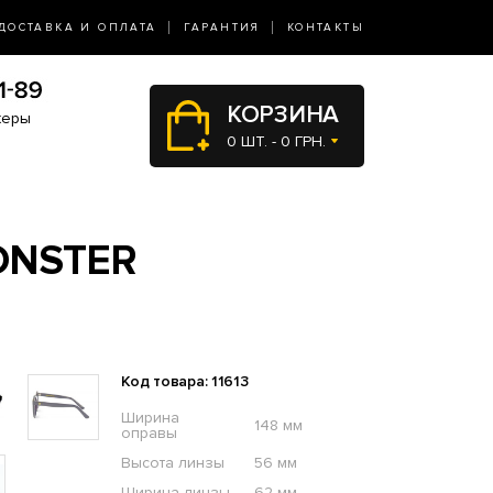
ДОСТАВКА И ОПЛАТА
ГАРАНТИЯ
КОНТАКТЫ
КОРЗИНА
жеры
0 ШТ. - 0 ГРН.
ONSTER
Код товара: 11613
Ширина
148 мм
оправы
Высота линзы
56 мм
Ширина линзы
62 мм