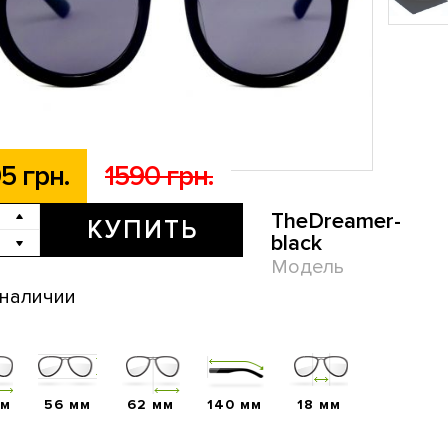
5 грн.
1590 грн.
TheDreamer-
КУПИТЬ
black
Модель
 наличии
мм
56 мм
62 мм
140 мм
18 мм