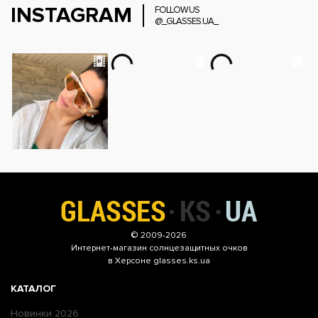
INSTAGRAM
FOLLOW US
@_GLASSES.UA_
© 2009-2026
Интернет-магазин
солнцезащитных очков
в Херсоне glasses.ks.ua
КАТАЛОГ
Новинки 2026