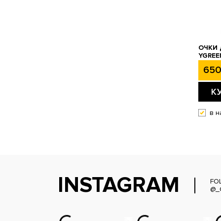
ОЧКИ
YGREE
650
К
в н
INSTAGRAM
FO
@_