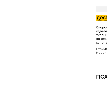
ДОС
Скорос
отделе
Украин
но обы
календ
Стоимо
Новой
ПО