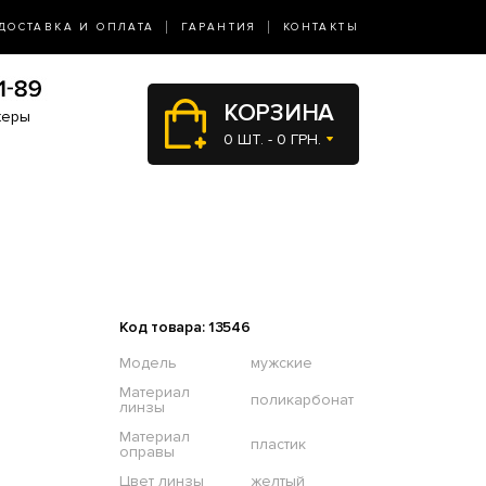
ДОСТАВКА И ОПЛАТА
ГАРАНТИЯ
КОНТАКТЫ
КОРЗИНА
жеры
0 ШТ. - 0 ГРН.
Код товара: 13546
Модель
мужские
Материал
поликарбонат
линзы
Материал
пластик
оправы
Цвет линзы
желтый