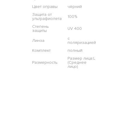
Цвет оправы
чёрний
Защита от
100%
ультрафиолета
Степень
UV 400
защиты
с
Линза
поляризацией
Комплект
полный
Размер лица:L
Размерность
(Среднее
лицо)