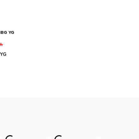
1BG YG
.
 YG