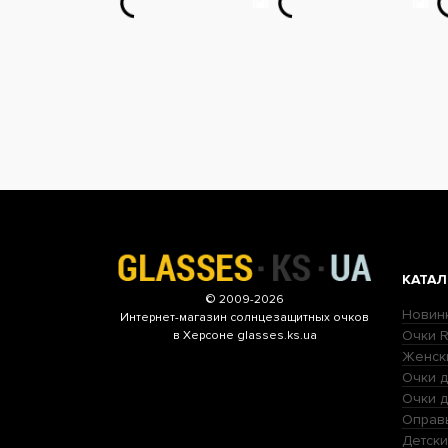
КАТАЛ
© 2009-2026
Новин
Интернет-магазин
солнцезащитных очков
Очки R
в Херсоне glasses.ks.ua
Женск
Очки д
Очки 
Оправ
Детски