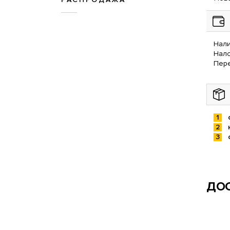
Нали
Нал
Пере
ДОС