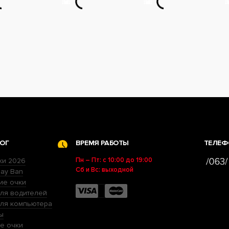
ОГ
ВРЕМЯ РАБОТЫ
ТЕЛЕФ
Пн – Пт: с 10:00 до 19:00
ки 2026
Сб и Вс: выходной
ay Ban
ие очки
ля водителей
для компьютера
ы
е очки