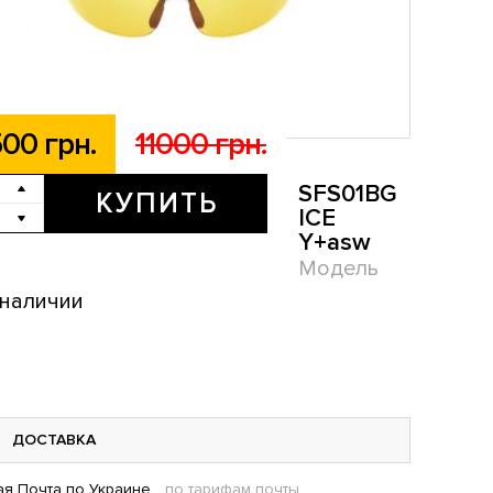
00 грн.
11000 грн.
SFS01BG
КУПИТЬ
ICE
Y+asw
Модель
 наличии
ДОСТАВКА
я Почта по Украине
по тарифам почты