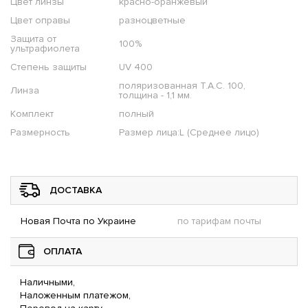
Цвет линзы
красно-оранжевый
Цвет оправы
разноцветные
Защита от
100%
ультрафиолета
Степень защиты
UV 400
поляризованная T.A.C. 100,
Линза
толщина - 1,1 мм.
Комплект
полный
Размерность
Размер лица:L (Среднее лицо)
ДОСТАВКА
Новая Почта по Украине
по тарифам почты
ОПЛАТА
Наличными,
Наложенным платежом,