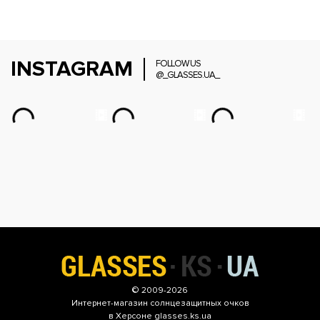
INSTAGRAM
FOLLOW US
@_GLASSES.UA_
© 2009-2026
Интернет-магазин
солнцезащитных очков
в Херсоне glasses.ks.ua