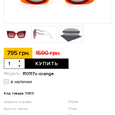
795 грн.
1590 грн.
КУПИТЬ
ff0117s-orange
Модель
в наличии
Код товара: 11813
Ширина оправы
145мм
Высота линзы
57мм